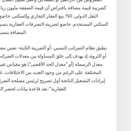
المضافة بنسبة 15% - لا تنطبق عليه ضريبة التصرفات العقارية.
يطبق نظام الضرائب النسبي -أو الضريبة الثابتة- نفس م
أو الثروة، إذ يهدف إلى خلق المساواة بين معدلات الضر
معدل الرسملة (أو "معدل الحد الأقصى") هو مقياس تقيي
المختلفة. على الرغم من وجود العديد من الاختلافات، غ
العقارية": نعد قاعدة بيانات لحصر ال