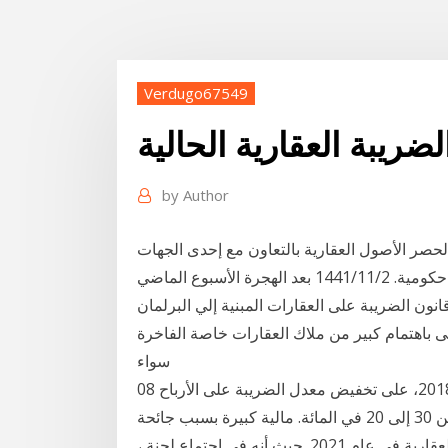
Verdugo67549
ضريبة العقارية الحالية
by
Author
لحصر الأصول العقارية بالتعاون مع إحدى الجهات
السيادية خلال الربع الثانى من عام 2021 وفقاً لمصادر حكومية. 2‏‏/11‏‏/1441 بعد الهجرة الأسبوع الماضي
 الضريبة على العقارات المبنية إلي البرلمان
حظى باهتمام كبير من ملاك العقارات خاصة الفاخرة
سواء
08 نوفمبر 2017 - 11:30 ينص مشروع القانون المالي لسنة 2018، على تخفيض معدل الضريبة على الأرباح
العقارية المحصل عليها من بيع الأراضي الفارغة من 30 إلى 20 في المائة. مالية كبيرة بسبب جائحة covid-19
، فقد لا يشهد أصحاب المنازل ارتفاعًا كبيرًا في الضرائب العقارية في عام 2021. حيث أنه في اجتماع لجنة