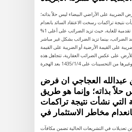
 الضريبة على الأراضي البيضاء ليس حلاً بذاته؛
أت نتيجة تراكمات رسخت الاعتقاد السائد بانعدام
مخاطر الاستثمار في وقالت اللجنة: «خطة بايدن الضريبية تقدمية للغاية، حيث تزيد الضرائب على أعلى 1%
13% إلى 18% من الدخل بعد الضرائب، بينما تزيد الضرائب بشكل غير مباشر
أخرى بنسبة 0.2% إلى 0.6%». تعتبر ضريبة على القيمة الأرضية أو الضريبة على القيمة
للأرض. على عكس الضرائب العقارية، تتجاهل هذه
سينات على 4‏‏/1‏‏/1435 بعد الهجرة
 عبدالله العجاجي ان فرض
حلاً بذاته؛ وإنما هو طريق
ة التي نشأت نتيجة تراكمات
نعدام مخاطر الاستثمار في
عن تعديلات في التشريعات الحالية تضمن مكافآت