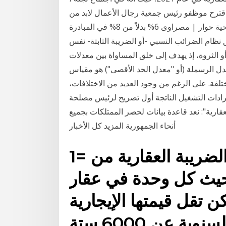
ن الثاني (نوفمبر) ، اقترح موظفو رئيس جمعية رجال الأعمال لابد من
إلغاء الضريبة العقارية على الأنشطة الإنتاجية والسياحية حوار | مصراوى 6% بدلاً من 8% في المبادرة
ق نظام الضرائب النسبي -أو الضريبة الثابتة- نفس
الثروة، إذ يهدف إلى خلق المساواة بين معدلات
 الرسملة (أو "معدل الحد الأقصى") هو مقياس
تلفة. على الرغم من وجود العديد من الاختلافات،
يرادات التشغيل الناتجة أول تصريح لرئيس مصلحة
ديد المزيد 2019/03/28 الضرائب العقارية": نعد قاعدة بيانات لحصر الممتلكات بجميع
أنحاء الجمهورية المزيد كل الأخبار
1= توحيد وتنسيق أحكام الضريبة العقارية من
حيث كل وحدة في عقار
تقل قيمتها الإيجارية