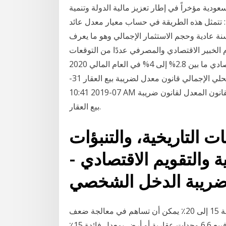
عودية مؤخراً في إطار تعزيز مالية الدولة وتنمية
ستثمار البسيط: تتمثل هذه الطريقة في حساب معيار معدل عائد
نة عادية وحجم الاستثمار الإجمالي وهو ما يعرف
 الخبير الاقتصادي والمصرفي عددًا من التوقعات
المستقبلية، وقال: من المتوقع تحقيق معدل نمو اقتصادي ما بين 2.8% إلى 4% في العام المالي 2020
/2021، مع انخفاض العجز الكلي لنحو 2.6% من الناتج المحلي الإجمالي قانون معدل لضريبة بيع العقار 31-
07-2019 10:41 AM عمون - نشر ديوان التشريع والرأي اليوم الاربعاء مشروع القانون المعدل لقانون ضريبة
بيع العقار.
نات التاريخية، والتنبؤات
ة والتقويم الاقتصادي -
وقال: "مثلاً معدل الضريبة على العقار كقيمة مضافة بنسبة 15 إلى 20٪ يمكن أن تساهم في معالجة ضعف
المعروض من الأراضي أو المساكن وعلى سبيل المثال فبيع 6.6 وحدات عقارية أو أرض بمعدل فائدة 15٪