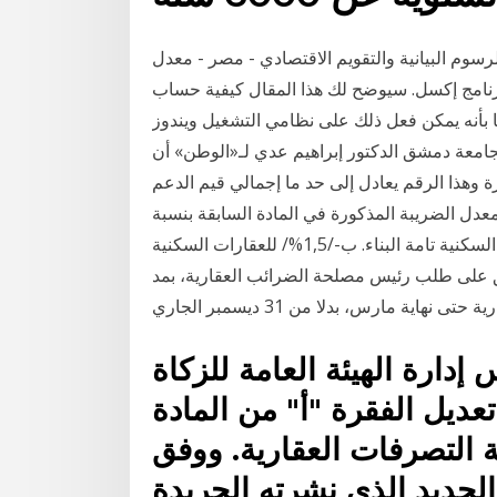
الرسوم البيانية والتقويم الاقتصادي - مصر - معدل
نامج إكسل. سيوضح لك هذا المقال كيفية حساب
ا بأنه يمكن فعل ذلك على نظامي التشغيل ويندوز
معة دمشق الدكتور إبراهيم عدي لـ«الوطن» أن
يبي حالياً يقدر بحدود 2000 مليار ليرة وهذا الرقم يعادل إلى حد ما إجمالي قيم الدعم
موازنة العام الجاري. عدي المادة 2- يحدد معدل الضريبة المذكورة في المادة السابقة بنسبة
من القيمة الرائجة المعتمدة وفقاً لمايلي: أ-/1%/ للعقارات السكنية تامة البناء. ب-/1,5%/ للعقارات السكنية
ق على طلب رئيس مصلحة الضرائب العقارية، بمد
دارة الهيئة العامة للزكاة
ديل الفقرة "أ" من المادة
يبة التصرفات العقارية. ووفق
الجديد الذي نشرته الجريدة