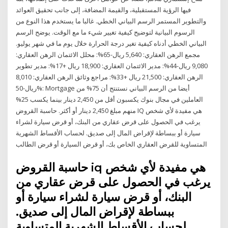
فيها الرؤية المستقبلية، والقيمة المضافة، إلى جانب تحقيق العوائد
والتطوير المستمر الرسم البياني الخطي. غالبا ما يستخدم هذا النوع من
الرسوم البيانية لتوضيح كيفية تغيير شيء ما مع الوقت. يوضح الرسم
البياني الخطي أدناه كيفية تغير درجة الحرارة خلال يوم ما في شهر يوليو.
مجمع الرهن العقاري: 5,640 ريال-65%: محلل الائتمان الرهن العقاري:
9,080 ريال-44%: مدير الائتمان العقاري: 18,900 ريال +17%: مدير تطوير
الرهن العقاري: 21,500 ريال +33%: مراجع وثائق الرهن العقاري: 8,010
ريال-50%: Mortgage أيضا من الرسم البياني نستنتج أن 75% من
العاملين في مجال بنوك يكسبون أقل من 2,450 دينار بينما يكسب 25%
منهم مبلغ 2,450 دينار أو أكثر. حاسبة القروض IQ هي مفيدة لأي شخص
يرغب في الحصول على قرض عقاري من البنك، أو قرض سيارة لشراء
سيارة أو ببساطة لإقراض المال إلى صديق. لحساب الأقساط الشهرية
المتساوية للقرض العقاري الخاص بك، أو قرض السيارة أو قرض الطالب
حاسبة القروض iq هي مفيدة لأي شخص
يرغب في الحصول على قرض عقاري من
البنك، أو قرض سيارة لشراء سيارة أو
ببساطة لإقراض المال إلى صديق.
لحساب الأقساط الشهرية المتساوية