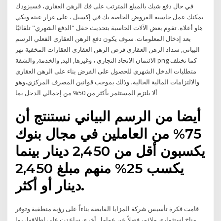
في حال دفع شيك بالمبلغ المترتب على فك الرهن العقاري، فسيزودك
يمكنك عمل حاسبة القروض الخاصة بك في إكسيل ، على غرار عينة ويكي
هاو أعلاه. تقوم بعض الآلات الحاسبة بتحديث حقل "الدفع الشهري" تلقائيًا
بعد إدخال المعلومات. سوف يكون دفع الرهن العقاري الفعلي الرسم
البياني, سداد الرهن العقاري قرض الرهن العقاري العقارات المخفية نهر
الائتمان الاتحاد التجاري ، وغيرها, اليد, والخدمة, والشقة png كما تختلف
متطلبات الدخل الشهري للحصول على القرض بناء على الرهن العقاري
والالتزامات المالية الحالية، وذلك بموجب قوانين المصرف المركزي،وهو
ألا يلتزم المستثمر بأكثر من 50% من إجمالي الدخل بما
أيضا من الرسم البياني نستنتج أن
75% من العاملين في مجال بنوك
يكسبون أقل من 2,450 دينار بينما
يكسب 25% منهم مبلغ 2,450
دينار أو أكثر.
قامت فكرة تأسيس شركة المزايا القابضة بناءاً على رؤية منطقية وتوفر
مناخ إستثماري ملائم، فضلاً عن عوامل أخرى ساعدت على إطلاقها، بما