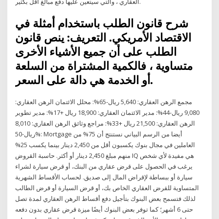
العقاري ، والتي سيتعين عليها دفع مبالغ أقل بكثير.
شرح قانون الطلب باستخدام أمثلة في
الاقتصاد الأمريكي. التعريف: ينص قانون
الطلب على أن جميع الأشياء الأخرى
متساوية ، فالكمية المشتراة من السلعة
أو الخدمة هي دالة على السعر.
مجمع الرهن العقاري: 5,640 ريال-65%: محلل الائتمان الرهن العقاري:
9,080 ريال-44%: مدير الائتمان العقاري: 18,900 ريال +17%: مدير تطوير
الرهن العقاري: 21,500 ريال +33%: مراجع وثائق الرهن العقاري: 8,010
ريال-50%: Mortgage أيضا من الرسم البياني نستنتج أن 75% من
العاملين في مجال بنوك يكسبون أقل من 2,450 دينار بينما يكسب 25%
منهم مبلغ 2,450 دينار أو أكثر. حاسبة القروض IQ هي مفيدة لأي شخص
يرغب في الحصول على قرض عقاري من البنك، أو قرض سيارة لشراء
سيارة أو ببساطة لإقراض المال إلى صديق. لحساب الأقساط الشهرية
المتساوية للقرض العقاري الخاص بك، أو قرض السيارة أو قرض الطالب
لذلك فتسمح بعض البنوك بتأجيل دفع أقساط الرهن العقاري لمدة تصل
حتى 6 أشهر؛ كما توفر بعض البنوك أيضًا ميزة قرض عقاري بدون دفعه