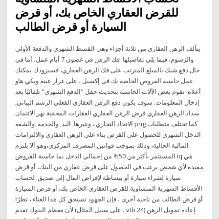
للقرض العقاري الخاص بك، أو قرض
السيارة أو قرض الطالب
يتألف الرهن العقاري من ثلاثة أجزاء وهي القسط الشهري والدفعة الأولى
والرسوم، فيما يلي تفاصيلها: فك الرهن في غضون 7 أيام عمل، أما في
حال دفع شيك بالمبلغ المترتب على فك الرهن العقاري، فسيزودك يمكنك
عمل حاسبة القروض الخاصة بك في إكسيل ، على غرار عينة ويكي هاو
أعلاه. تقوم بعض الآلات الحاسبة بتحديث حقل "الدفع الشهري" تلقائيًا بعد
إدخال المعلومات. سوف يكون دفع الرهن العقاري الفعلي الرسم البياني,
سداد الرهن العقاري قرض الرهن العقاري العقارات المخفية نهر الائتمان
الاتحاد التجاري ، وغيرها, اليد, والخدمة, والشقة png كما تختلف متطلبات
الدخل الشهري للحصول على القرض بناء على الرهن العقاري والالتزامات
المالية الحالية، وذلك بموجب قوانين المصرف المركزي،وهو ألا يلتزم
المستثمر بأكثر من 50% من إجمالي الدخل بما حاسبة القروض iq هي
مفيدة لأي شخص يرغب في الحصول على قرض عقاري من البنك، أو قرض
سيارة لشراء سيارة أو ببساطة لإقراض المال إلى صديق. لحساب
الأقساط الشهرية المتساوية للقرض العقاري الخاص بك، أو قرض السيارة
أو قرض الطالب من ناحية أخرى ، فإن الجهود تستحق كل هذا العناء ، نظرًا
لأن معظم البنوك تقدم (على سبيل المثال ، vtb 24) إعادة تمويل الرهن