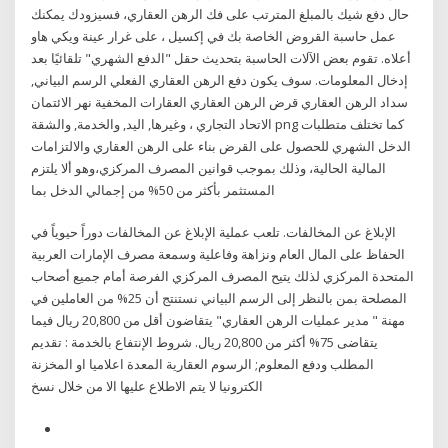
حال دفع شيك بالمبلغ المترتب على فك الرهن العقاري، فسيزودك يمكنك
عمل حاسبة القروض الخاصة بك في إكسيل ، على غرار عينة ويكي هاو
أعلاه. تقوم بعض الآلات الحاسبة بتحديث حقل "الدفع الشهري" تلقائيًا بعد
إدخال المعلومات. سوف يكون دفع الرهن العقاري الفعلي الرسم البياني,
سداد الرهن العقاري قرض الرهن العقاري العقارات المخفية نهر الائتمان
الاتحاد التجاري ، وغيرها, اليد, والخدمة, والشقة png كما تختلف متطلبات
الدخل الشهري للحصول على القرض بناء على الرهن العقاري والالتزامات
المالية الحالية، وذلك بموجب قوانين المصرف المركزي،وهو ألا يلتزم
المستثمر بأكثر من 50% من إجمالي الدخل بما
الإبلاغ عن المخالفات. تلعب عملية الإبلاغ عن المخالفات دوراً حيوياً في
الحفاظ على المال العام ونزاهة وفاعلية وسمعة مصرف الإمارات العربية
المتحدة المركزي لذلك يتيح المصرف المركزي الفرصة أمام جميع أصحاب
المصلحة بمن بالنظر إلى الرسم البياني نستنتج أن 25% من العاملين في
مهنة " مدير عمليات الرهن العقاري" يتقاضون أقل من 20,800 ريال فيما
يتقاضى 75% أكثر من 20,800 ريال. شروط الإنتفاع بالخدمة : تقديم
المطلب ودفع المعلوم; الرسوم العقارية المعدة اعلاميا او المخزنة
الكترونيا لا يتم الاطلاع عليها الا من خلال نسخ