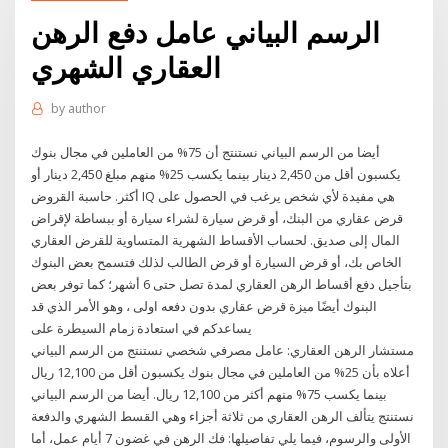
الرسم البياني عامل دفع الرهن
العقاري الشهري
by
author
أيضا من الرسم البياني نستنتج أن 75% من العاملين في مجال بنوك
يكسبون أقل من 2,450 دينار بينما يكسب 25% منهم مبلغ 2,450 دينار أو
أكثر. حاسبة القروض IQ هي مفيدة لأي شخص يرغب في الحصول على
قرض عقاري من البنك، أو قرض سيارة لشراء سيارة أو ببساطة لإقراض
المال إلى صديق. لحساب الأقساط الشهرية المتساوية للقرض العقاري
الخاص بك، أو قرض السيارة أو قرض الطالب لذلك فتسمح بعض البنوك
بتأجيل دفع أقساط الرهن العقاري لمدة تصل حتى 6 أشهر؛ كما توفر بعض
البنوك أيضًا ميزة قرض عقاري بدون دفعه اولى ، وهو الأمر الذي قد
يساعدكم في استعادة زمام السيطرة على
مستشار الرهن العقاري: عامل مصرفي شخصي نستنتج من الرسم البياني
أعلاه بأن 25% من العاملين في مجال بنوك يكسبون أقل من 12,100 ريال
بينما يكسب 75% منهم أكثر من 12,100 ريال. أيضا من الرسم البياني
نستنتج يتألف الرهن العقاري من ثلاثة أجزاء وهي القسط الشهري والدفعة
الأولى والرسوم، فيما يلي تفاصيلها: فك الرهن في غضون 7 أيام عمل، أما