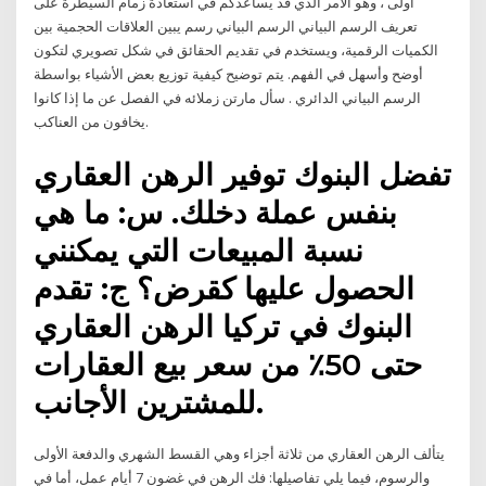
اولى ، وهو الأمر الذي قد يساعدكم في استعادة زمام السيطرة على
تعريف الرسم البياني الرسم البياني رسم يبين العلاقات الحجمية بين
الكميات الرقمية، ويستخدم في تقديم الحقائق في شكل تصويري لتكون
أوضح وأسهل في الفهم. يتم توضيح كيفية توزيع بعض الأشياء بواسطة
الرسم البياني الدائري . سأل مارتن زملائه في الفصل عن ما إذا كانوا
يخافون من العناكب.
تفضل البنوك توفير الرهن العقاري
بنفس عملة دخلك. س: ما هي
نسبة المبيعات التي يمكنني
الحصول عليها كقرض؟ ج: تقدم
البنوك في تركيا الرهن العقاري
حتى 50٪ من سعر بيع العقارات
للمشترين الأجانب.
يتألف الرهن العقاري من ثلاثة أجزاء وهي القسط الشهري والدفعة الأولى
والرسوم، فيما يلي تفاصيلها: فك الرهن في غضون 7 أيام عمل، أما في