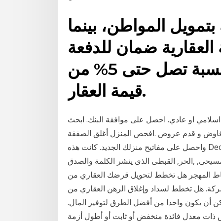
بتمويل المواطن، بينما
 العقارية ضمان للدفعة
المقدمة عند شراء منزل بنسبة تصل حتى 5% من
قيمة العقار.
اسلامي او عادي. احصل على موافقة البنك. ابحث
فاوض و قدم عروض .افحص المنزل أغلق الصفقة
واحصل على مفاتيح منزلك الجديد. كانت هذه Dec 29, 2020 · البنك-المركزى-يعلن-للمصريين-هذا-الامر-قبل-
لمسيحى, ,الحر, القبطى الذى ينشر الكلمة والصدق
جر هل تخطط لتحويل قرضك العقاري من hsbc إلى بنك آخر أو شركة تمويل
شركة. هل تخطط لسداد وإغلاق الرهن العقاري من
ن أن يكون واحدا من أفضل الطرق لتوفير المال.
 ذات معدل فائدة منخفض أو ثابت أو أطول أزمة