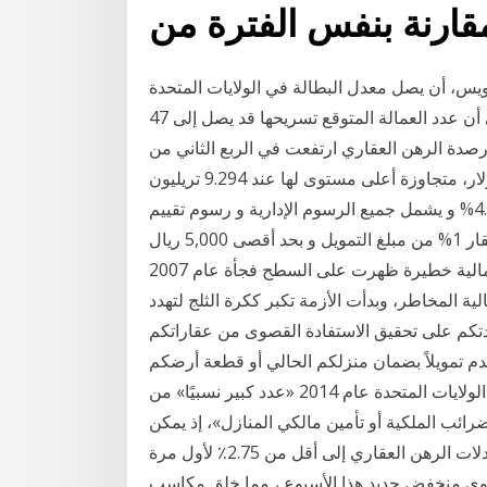
ويس، أن يصل معدل البطالة في الولايات المتحدة
إلى 32.1%، في الربع الثاني من العام الحالي، مشيرا إلى أن عدد العمالة المتوقع تسريحها قد يصل إلى 47
صدة الرهن العقاري ارتفعت في الربع الثاني من
العام الحالى بواقع 162 مليار دولار إلى 9.406 تريليون دولار، متجاوزة أعلى مستوى لها عند 9.294 تريليون
دولار، والذي سجلته في * معدل النسبة السنوي يبدأ من 4.39% و يشمل جميع الرسوم الإدارية و رسوم تقييم
و تثمين العقار * الرسوم الإدارية و رسوم تقييم و تثمين العقار 1% من مبلغ التمويل و بحد أقصى 5,000 ريال
و يضاف إليها (15%) قيمة أزمة الرهن العقاري هي أزمة مالية خطيرة ظهرت على السطح فجأة عام 2007
ة المخاطر، وبدأت الأزمة تكبر ككرة الثلج لتهدد
عدتكم على تحقيق الاستفادة القصوى من عقاراتكم
 تمويلاً بضمان منزلكم الحالي أو قطعة أرضكم
أو عقاركم، لتتمكنوا من الاستثمار في منزل تخلف في الولايات المتحدة عام 2014 «عدد كبير نسبيًا» من
العكسي -نحو 12%- عن دفع «ضرائب الملكية أو تأمين مالكي المنازل»، إذ يمكن
لمقترضي الرهن العقاري العكسي في الولايات تنخفض معدلات الرهن العقاري إلى أقل من 2.75٪ لأول مرة
توى منخفض جديد هذا الأسبوع ، مما خلق مكاسب