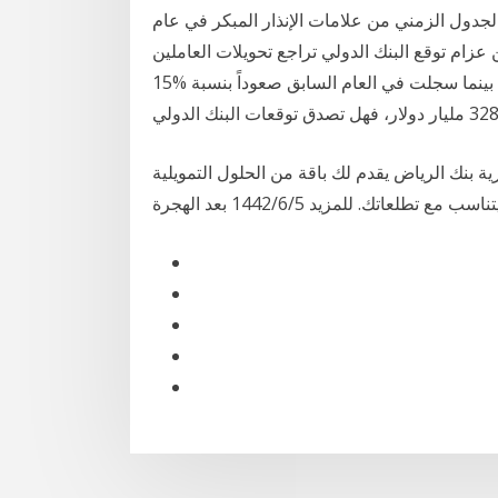
الجدول الزمني من علامات الإنذار المبكر في عام
انهيار سوق الإسكان في أواخر عام 2006. أيمن عزام توقع البنك الدولي تراجع تحويلات العاملين
لأسرهم في الدول النامية من 7 وإلي %10 في عام 2009، بينما سجلت في العام السابق صعوداً بنسبة %15
ية بنك الرياض يقدم لك باقة من الحلول التمويلية
تك. للمزيد 5‏‏/6‏‏/1442 بعد الهجرة