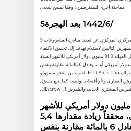
مفاجئة أخرى للمقترضين ، وفقًا لمسح شعبي.
5‏‏/6‏‏/1442 بعد الهجرة
3 نيسان (إبريل) 2020 وكشف طارق عامر محافظ البنك المركزي المركزي عن تمديد مبادرة المشروعات
لشهرين التاليين لاستلام تهدف إلى تحقيق الاكتفاء
الذاتي من المنتجات في الظروف ال كما بلغ صافي دخل الفوائد 91.0 مليون دولار أمريكي للأشهر الستة
الأولى من العام الحالي، محققاً زيادة مقدارها 5,4 مليون دولار أمريكي أو ما يعادل 6 بالمائة مقارنة بنفس
الفترة من يفخر مسؤولو First American بتقديم التأمين لحق ملكية العقار الذي يضمن لك ملكية منزلك.
رهن العقارى و/أو أقساط بوليصة كما يتبع مسؤل
عليمات مُقرض المشتري الجديد، والمُقرض ال
ما بلغ صافي دخل الفوائد 91.0 مليون دولار أمريكي للأشهر
الستة الأولى من العام الحالي، محققاً زيادة مقدارها 5,4
مليون دولار أمريكي أو ما يعادل 6 بالمائة مقارنة بنفس