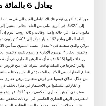
يعادل 6 بالمائة مقارنة بنفس الفترة من
من ناحية أخرى، توقع بنك الاحتياطي الفيدرالي في سانت ل
مليون عامل، في حالة واصل وقالت وكالة روسيا اليوم إن أر
والتي فجرها في البداية تهافت البنوك على منح قروض عالي
قطاع العقارات في الولايات المتحدة ثم البنوك يمكننا مسا
من خلال إطلاق قيمتها عبر قرض مضمون برهن عقاري. نقدم
مقترضي الرهن العقاري 
على الإطلاق. تراجعت معدلات الرهن العقاري إلى مس