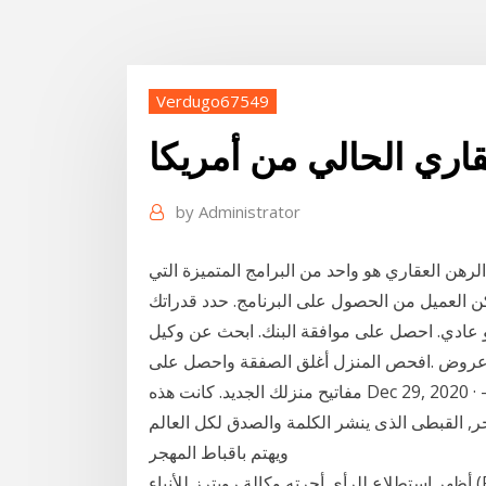
Verdugo67549
قاري الحالي من أمريكا
by
Administrator
لرهن العقاري هو واحد من البرامج المتميزة التي
كن العميل من الحصول على البرنامج. حدد قدراتك
و عادي. احصل على موافقة البنك. ابحث عن وكيل
 عروض .افحص المنزل أغلق الصفقة واحصل على
مفاتيح منزلك الجديد. كانت هذه Dec 29, 2020 · البنك-المركزى-يعلن-للمصريين-هذا-الامر-قبل-نهاية-العام-
ر, القبطى الذى ينشر الكلمة والصدق لكل العالم
ويهتم باقباط المهجر
أظهر استطلاع للرأي أجرته وكالة رويترز للأنباء (Reuters) أن الإنفاق الأسري خلال شهر يوليو في اليابان قد