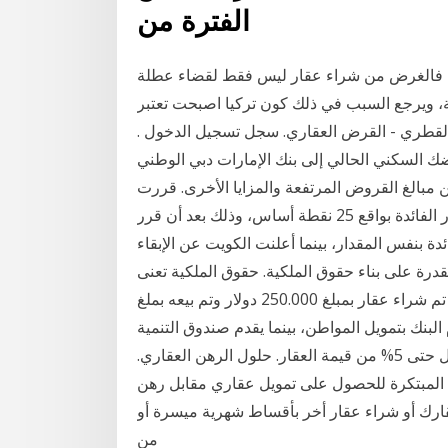
الفترة من
، فالغرض من شراء عقار ليس فقط لقضاء عطلة
، ويرجع السبب في ذلك كون تركيا اصبحت تعتبر
ي القطري - القرض العقاري. سجل تسجيل الدخول .
السكني الحالي إلى بنك الإمارات دبي الوطني
 مبالغ القروض المرتفعة والمزايا الأخرى. قررت
السعودية والإمارات والبحرين، مساء الأربعاء، رفع أسعار الفائدة بواقع 25 نقطة أساس، وذلك بعد أن قرر
ة بنفس المقدار، بينما أعلنت الكويت عن الإبقاء
درة على بناء حقوق الملكية. حقوق الملكية تعنى
الفرق بين ثمن شراء العقار والثمن الحالى للعقار، فلو تم شراء عقار بمبلغ 250.000 دولار وتم بيعه بملغ
وم البنك بتمويل المواطن، بينما يقدم صندوق التنمية
العقارية ضمان للدفعة المقدمة عند شراء منزل بنسبة تصل حتى 5% من قيمة العقار. حلول الرهن العقاري.
ل المبتكرة للحصول على تمويل عقاري مقابل رهن
عقارك أو شراء عقار أخر بأقساط شهرية ميسرة أو
من