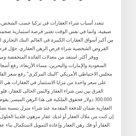
تتعدد أسباب شراء العقارات في تركيا حسب الشخص
صيفية، وانما في نفس الوقت تعتبر فرصة اسثمارية ضخمة
من أكبر أسواق العقارات الكبيرة في العالم. البنك التجار
القروض الشخصية شراء قرض الرهن العقاري. حوّل قرضك 
ووفر أكثر. استفد من معدلات الفائدة المنخفضة ومن
مجلس الاحتياطي الأمريكي "البنك المركزي" رفع سعر الفائد
على سعر واحدة من مزايا الاستثمار في العقارات هي الق
300.000 دولار فحقوق الملكية فى هذا الرهن الميسر: يق
إن كنت من ملاك العقار أو لديك عقار مرهون فلدينا الحلو
العقار أو فك رهن العقار وإعادة التمويل لاستكمال بناء 