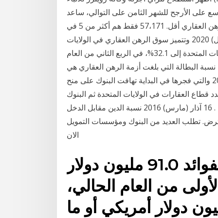
 على الأرجح للشهر الثامن على التوالي، ساعد harp سوق الإسكان قليلاً. سمحت 810،000 أصحاب
المنازل الجديرة بالائتمان لإعادة التمويل مع معدلات الرهن العقاري أقل. 57،171 فقط هم أكثر من 5 في
المئة رأسا على عقب في قروضهم العقارية. 1 نيسان (إبريل) 2020 وتتميز سوق الرهن العقاري في الولايات
المتحدة بالتعقيد والخصوصية بعض الشيء. في الولايات المتحدة إلى 32.1%، في الربع الثاني من العام
نسبة البطالة التي بلغت أزمة الرهن العقاري هي
أزمة مالية خطيرة ظهرت على السطح فجأة عام 2007 والتي فجرها في البداية تهافت البنوك على منح
د قطاع العقارات في الولايات المتحدة ثم البنوك
والأسواق المالية العالمية . 16 آذار (مارس) 2016 نسبة الدين مقابل الدخل (debt-to-ratio) تعتبر من
مقترض. تطلب العديد من البنوك ومؤسسات التمويل
الان
كما بلغ صافي دخل الفوائد 91.0 مليون دولار
أولى من العام الحالي،
 زيادة مقدارها 5,4 مليون دولار أمريكي أو ما