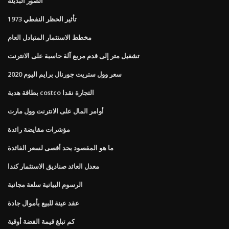
الصور البديلة
1973 تأثير الحظر النفطي
مخطط الاستثمار المتبادل العام
تشغيل متر إلى قدم مربع آلة حاسبة على الانترنت
سعر وول ستريت جورنال برايم اليوم 2020
بطاقة هدية costco التجارة نقدا
أوامر المال على الانترنت وول مارت
مؤشرات مقايضة رائدة
ما هو المقصود بحد أقصى لسعر الفائدة
معدل العائد صناديق الاستثمار كندا
الرسوم البيانية سلعة مجانية
عقد عينة للبيع بأموال جادة
كم تبلغ قيمة الفضة أوقية