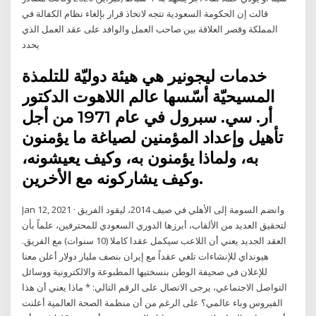
قالت إن الحكومة السعودية تتجه لاتخاذ قرار بإلغاء نظام الكفالة في
المملكة وقصر العلاقة بين صاحب العمل والوافد على عقد العمل الذي
يحدد
خدمات ليجونير هي هيئة دوليّة للتلمذة
المسيحيّة أسّسها عالم اللاهوت الدكتور
أر. سي. سبرول في عام 1971 من أجل
تأهيل وإعداد المؤمنين لصياغة ما يؤمنون
به، ولماذا يؤمنون به، وكيف يعيشونه،
وكيف يشاركونه مع الأخرين.
Jan 12, 2021 · وانضم السومة إلى الأهلي في صيف 2014، ليقود الفريق
لتحقيق العديد من الألقاب، أبرزها الدوري السعودي للمحترفين، علماً بأن
العقد الجديد يعني أن اللاعب سيكمل عقدا كاملا (10 سنوات) مع الفريق.
هيونداي للإنشاءات تلغي عقداً مع إيران بنصف مليار دولار أعلن معنا
للإعلان في صحيفة الوطن بنسختيها المطبوعة والالكترونية ووسائل
التواصل الاجتماعي، يرجى الاتصال على الرقم التالي: * ماذا يعني أن هذا
الفيروس وباء عالمي؟ على الرغم من أن منظمة الصحة العالمية أعلنت