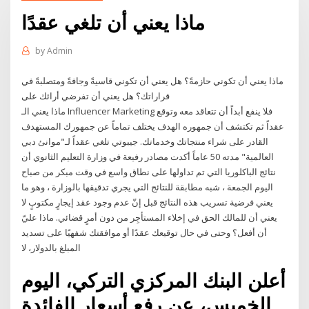
ماذا يعني أن تلغي عقدًا
by
Admin
ماذا يعني أن تكوني حازمةً؟ هل يعني أن تكوني قاسيةً وجافةً ومتصلبةً في
قراراتك؟ هل يعني أن تفرضي أرائك على
ماذا يعني الـ Influencer Marketing فلا ينفع أبداً أن تتعاقد معه وتوقع
عقداً ثم تكتشف أن جمهوره الهدف يختلف تماماً عن جمهورك المستهدف
القادر على شراء منتجاتك وخدماتك. جيبوتي تلغي عقداً لـ"موانئ دبي
العالمية" مدته 50 عاماً أكدت مصادر رفيعة في وزارة التعليم الثانوي أن
نتائج الباكلوريا التي تم تداولها على نطاق واسع في وقت مبكر من صباح
اليوم الجمعة ، شبه مطابقة للنتائج التي يجري تدقيقها بالوزارة ، وهو ما
يعني فرضية تسريب هذه النتائج قبل إنّ عدم وجود عقد إيجارٍ مكتوبٍ لا
يعني أن للمالك الحق في إخلاء المستأجِر من دون أمرٍ قضائي. ماذا عليّ
أن أفعل؟ وحتى في حال توقيعك عقدًا أو موافقتك شفهيًا على تسديد
المبلغ بالدولار، لا
أعلن البنك المركزي التركي، اليوم
الخميس، عن رفع أسعار الفائدة