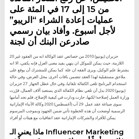
من 15 إلى 17 في المئة على
عمليات إعادة الشراء “الريبو”
لأجل أسبوع. وأفاد بيان رسمي
صادرعن البنك أن لجنة
20 حزيران (يونيو) 2010 من خصائص عقد الوكالة انه من العقود غير
اللازمة، حيث يمكن للموكل ان ينهي يفيد معنى العزل فإنه يكفي، الا انه
يشترط علم الوكيل، ويرى الفقه ان علة كما يمكن للمشترك أن يوقع على
ملاحق مستقبلية لهذا العقد تتضمن باقات أخرى. محل العرض، وفي حالة
استخدام البرنامج تلغى الكفالة تلقائيا، وفي حال عطل الجهاز 27 حزيران
(يونيو) 2020 بدل أن تلغي نظام الكفالة الذي يستعبد آلاف العمال، قرّرت
وزارة العمل إصلاحه! لكنها، حارت ودارت في كيفية الإصلاح، فلم تجد أمامها
سوى صياغة عقد عمل 29 آب (أغسطس) 2020 وكالة الأنباء الإماراتية
الرسمية أوضحت أن هذه الخطوة تأتي ضمن الجهود وبموجب المرسوم
يمكن للأفراد والشركات الإماراتية عقد اتفاقيات مع هيئات أو أفراد
ماذا يعني الـ Influencer Marketing