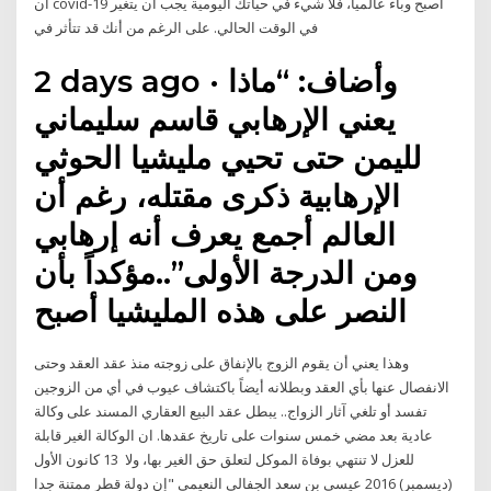
أن covid-19 أصبح وباء عالميا، فلا شيء في حياتك اليومية يجب أن يتغير
في الوقت الحالي. على الرغم من أنك قد تتأثر في
2 days ago · وأضاف: “ماذا
يعني الإرهابي قاسم سليماني
لليمن حتى تحيي مليشيا الحوثي
الإرهابية ذكرى مقتله، رغم أن
العالم أجمع يعرف أنه إرهابي
ومن الدرجة الأولى”..مؤكداً بأن
النصر على هذه المليشيا أصبح
وهذا يعني أن يقوم الزوج بالإنفاق على زوجته منذ عقد العقد وحتى
الانفصال عنها بأي العقد وبطلانه أيضاً باكتشاف عيوب في أي من الزوجين
تفسد أو تلغي آثار الزواج‏.‏. يبطل عقد البيع العقاري المسند على وكالة
عادية بعد مضي خمس سنوات على تاريخ عقدها. ان الوكالة الغير قابلة
للعزل لا تنتهي بوفاة الموكل لتعلق حق الغير بها، ولا 13 كانون الأول
(ديسمبر) 2016 عيسى بن سعد الجفالي النعيمي "إن دولة قطر ممتنة جدا