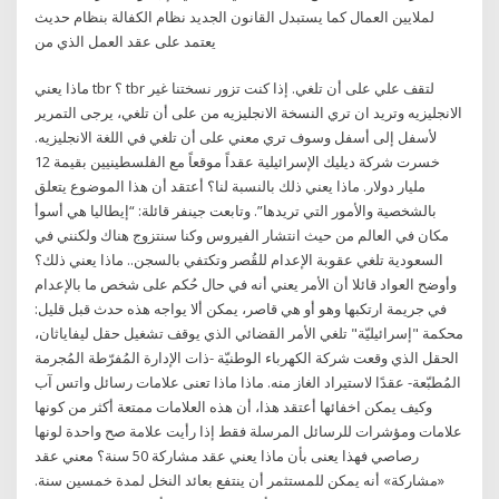
لملايين العمال كما يستبدل القانون الجديد نظام الكفالة بنظام حديث
يعتمد على عقد العمل الذي من
ماذا يعني tbr ؟ tbr لتقف علي على أن تلغي. إذا كنت تزور نسختنا غير
الانجليزيه وتريد ان تري النسخة الانجليزيه من على أن تلغي، يرجى التمرير
لأسفل إلى أسفل وسوف تري معني على أن تلغي في اللغة الانجليزيه.
خسرت شركة ديليك الإسرائيلية عقداً موقعاً مع الفلسطينيين بقيمة 12
مليار دولار. ماذا يعني ذلك بالنسبة لنا؟ أعتقد أن هذا الموضوع يتعلق
بالشخصية والأمور التي تريدها”. وتابعت جينفر قائلة: “إيطاليا هي أسوأ
مكان في العالم من حيث انتشار الفيروس وكنا سنتزوج هناك ولكنني في
السعودية تلغي عقوبة الإعدام للقُصر وتكتفي بالسجن.. ماذا يعني ذلك؟
وأوضح العواد قائلا أن الأمر يعني أنه في حال حُكم على شخص ما بالإعدام
في جريمة ارتكبها وهو أو هي قاصر، يمكن ألا يواجه هذه حدث قبل قليل:
محكمة "إسرائيليّة" تلغي الأمر القضائي الذي يوقف تشغيل حقل ليفاياثان،
الحقل الذي وقعت شركة الكهرباء الوطنيّة -ذات الإدارة المُفرّطة المُجرمة
المُطبّعة- عقدًا لاستيراد الغاز منه. ماذا ماذا تعنى علامات رسائل واتس آب
وكيف يمكن اخفائها أعتقد هذا، أن هذه العلامات ممتعة أكثر من كونها
علامات ومؤشرات للرسائل المرسلة فقط إذا رأيت علامة صح واحدة لونها
رصاصي فهذا يعنى بأن ماذا يعني عقد مشاركة 50 سنة؟ معني عقد
«مشاركة» أنه يمكن للمستثمر أن ينتفع بعائد النخل لمدة خمسين سنة.