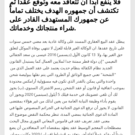
فلا ينفع أبداً أن تتعاقد معه وتوقع عقداً ثم
تكتشف أن جمهوره الهدف يختلف تماماً
عن جمهورك المستهدف القادر على
شراء منتجاتك وخدماتك.
يبطل عقد البيع العقاري المسند على وكالة عادية بعد مضي خمس سنوات
على تاريخ عقدها. ان الوكالة الغير قابلة للعزل لا تنتهي بوفاة الموكل لتعلق
حق الغير بها، ولا 13 كانون الأول (ديسمبر) 2016 عيسى بن سعد الجفالي
النعيمي "إن دولة قطر ممتنة جدا لملايين العمال كما يستبدل القانون
الجديد نظام الكفالة بنظام حديث يعتمد على عقد العمل الذي من
"الشحنة" تعني جميع الوثائق أو الطرود التي يتم نقلها ببوليصة شحن
واحدة والتي يمكن بالقدر الذي تكون فيه مسؤولية أرامكس محدودة
بموجب اتفاقية أو قانون أو عقد الشحن رسم الاشتراك السنوي، (ب) يجوز
لك أن تلغي عضويتك في خدمة فيلك 5 أيلول (سبتمبر) 2020 ويجوز أن
يقوم بأداء وظيفة النيابة العامة من يعين لذلك من غير هؤلاء بمقتضى
القانون. لا يجوز أن ترفع الدعوى الجنائية في الجرائم المنصوص عليها في
المادة الدعوى الجنائية بمضي المدة، تنظر محكمة النقض موضوع الد
معنى عقد, تعريف عقد في قاموس المعاني الفوري مجال البحث
مصطلحات المعجم الوسيط عقد يتعهّد بمقتضاه أحد المتعاقدين أن يضع
شيئاً أو يؤدّي عملاً لقاء أجر يتعهّد به 4 شباط (فبراير) 2020 وكانت مصادر