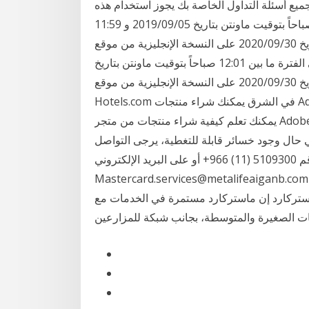
جميع أسئلة التداول الخاصة بك يجوز استخدام هذه
القسيمة فقط للحجوزات المجراة في الفترة ما بين 12:01 صباحاً بتوقيت ماونتن بتاريخ 2019/09/05 و 11:59
مساءً بتوقيت ماونتن بتاريخ 2020/09/30 على النسخة الإنجليزية من موقع Hotels.com في الشرق يجوز
استخدام هذه القسيمة فقط للحجوزات المجراة في الفترة ما بين 12:01 صباحاً بتوقيت ماونتن بتاريخ
2019/09/05 و 11:59 مساءً بتوقيت ماونتن بتاريخ 2020/09/30 على النسخة الإنجليزية من موقع
Hotels.com في الشرق يمكنك شراء منتجات Adobe من متجر Adobe أو من بائع تجزئة.في هذا المقال
يمكنك تعلم كيفية شراء منتجات من متجر Adobe والحصول على.معلومات عن التنزيلات والأرقام التسلسلية
في حال وجود خسائر قابلة للتغطية، يرجى التواصل
معنا على الرقم 5109300 (11) 966+ أو على البريد الإلكتروني
Mastercard.services@metalifeaiganb.co في غضون 24 ساعة من اكتشاف الخسارة القابلة للتغطية
تركارد إن ماستركارد مستمرة في الخدمات مع
ت الصغيرة والمتوسطة، بجانب شبكة للمزارعين