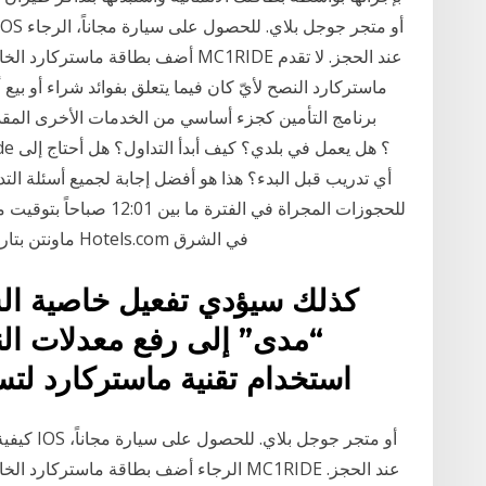
أضف بطاقة ماستركارد الخاصة بك باعتب
ماستركارد النصح لأيّ كان فيما يتعلق بفوائد شراء أو بيع 
برنامج التأمين كجزء أساسي من الخدمات الأخرى الم
أي تدريب قبل البدء؟ هذا هو أفضل إجابة لجميع أسئلة ال
ماونتن بتاريخ 2020/09/30 على النسخة الإنجليزية من موقع Hotels.com في الشرق
كذلك سيؤدي تفعيل خاصية الش
“مدى” إلى رفع معدلات النمو
استخدام تقنية ماستركارد لتسهيل الدفع عبر الإنترنت من
كيفية است
الرجاء أضف بطاقة ماستركارد الخاصة بك باع