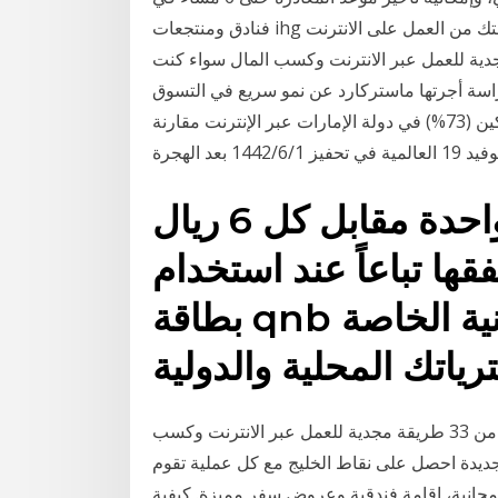
فنادق ومنتجعات ihg في الشرق الأوسط وأفريقيا، عند الحجز باسخدام بطاقتك من العمل على الانترنت
العربي، لهذا اليك أكثر من 33 طريقة مجدية للعمل عبر الانترنت وكسب المال سواء كنت
سة أجرتها ماستركارد عن نمو سريع في التسوق
عبر الإنترنت، حيث يتسوق حوالي 3 من كل 4 مستهلكين (73%) في دولة الإمارات عبر الإنترنت مقارنة
د الهجرة
الحصول على نقطة واحدة مقابل كل 6 ريال
 تنفقها تباعاً عند استخدام
بطاقة qnb ماستركارد® البلاتينية الائتمانية الخاصة
العمل على الانترنت يتزايد في العالم العربي، لهذا اليك أكثر من 33 طريقة مجدية للعمل عبر الانترنت وكسب
ديدة احصل على نقاط الخليج مع كل عملية تقوم
ن مجانية، إقامة فندقية وعروض سفر مميزة. كيفية