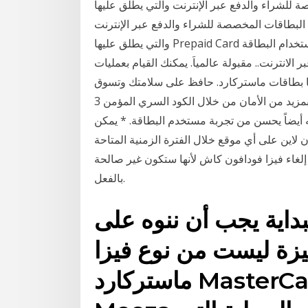
ء والدفع عبر الإنترنت والتي يطلق عليها Prepaid Card أو تحدثنا سابقا عن كيفية الحصول
لبطاقات المخصصة للشراء والدفع عبر الإنترنت
والتي يطلق عليها Prepaid Card أو البطاقات المدفوعة مقدما وهي كما تحدثنا أأمن من استخدام البطاقة
 الانترنت.. مقبولة عالمياَ. يمكنك القيام بعمليات
يها بطاقات ماستركارد. حافظ على سلامتك وتسوق
عبر الإنترنت بمزيد من الأمان من خلال الكود السري المؤمن 3d. لا يكتفي تفعيل التوثيق المؤمن 3d بتوفير
ه أيضاً يحسن من تجربة مستخدم البطاقة. * يمكن
لاين على أي موقع خلال الفترة الزمنية المتاحة
ى إلغاء فيزا فودافون كاش لأنها ستكون غير صالحة
بالفعل.
بداية يجب أن ننوه على
 ليست من نوع فيزا Visa أو
ماستركارد MasterCard، وإنما نوعها هو ميزة