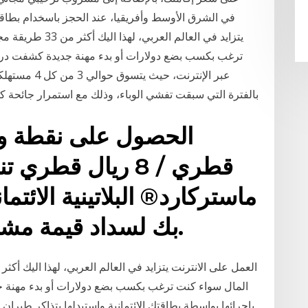
يتزايد في العالم 
ترغب بكسب بضع دولارات أو بدء مهنة جديدة كشفت درا
بالفترة التي سبقت تفشي الوباء، وذلك مع استمرار جائحة كوفيد 19 العالمية في تحفيز 1‏‏/6‏‏/1442 بع
قطري / 8 ريال قطري
بك لسداد قيمة مشترياتك المحلية والدولية.
المال سواء كنت ترغب بكسب بضع دولارات أو بدء مهنة ج
بإجرائها بواسطة بطاقتك الائتمانية واستبدلها بتذاكر طيرا