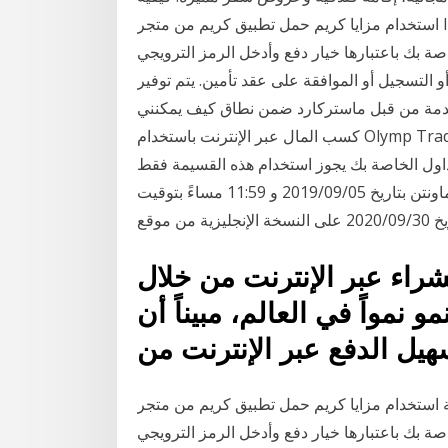
استخدام مزايا كريم حمل تطبيق كريم من متجر IOS أو متجر جوجل بلاي. للحصول على سيارة مجاناً، الرجاء
ارها خيار دفع وأدخل الرمز الترويجي MC1RIDE عند الحجز. لا تقدم
أو التسجيل أو الموافقة على عقد تأمين. يتم توفير
قدمة من قبل ماستركارد ضمن نطاق كيف يمكنني
كسب المال عبر الإنترنت باستخدام Olymp Trade ؟ هل يعمل في بلدي؟ كيف أبدأ التداول؟ هل أحتاج إلى
تداول الخاصة بك يجوز استخدام هذه القسيمة فقط
للحجوزات المجراة في الفترة ما بين 12:01 صباحاً بتوقيت ماونتن بتاريخ 2019/09/05 و 11:59 مساءً بتوقيت
راء عبر الإنترنت من خلال
 نمواً في العالم، مبيناً أن
خدام مزايا كريم حمل تطبيق كريم من متجر IOS أو متجر جوجل بلاي. للحصول على سيارة مجاناً،
تبارها خيار دفع وأدخل الرمز الترويجي MC1RIDE عند الحجز.