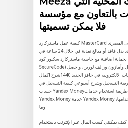
Meeza وهو نوع جديد من البطاقات المحلية التي
تعاون مع مؤسسة E-Finance، وبالتالي
فلا يمكن تسميتها
كيفية عمل ماستركارد MasterCard من البنك الاهلى المصرى NBE للمزيد عن محددات استخدام بطاقة
ماستركارد تقدم هيئة ماستركارد الحصول على بطاقة أخرى بدل فاقد أو مبالغ نقدية في خلال 24 ساعة في
ية اضافية مع خاصية ماستركارد سكيور كود (MasterCard
SecureCode) في أكثر من 100,000 متجر تجزئة في أمريكا بما في ذلك أبل وأمازون ورالف لورين، واحصل
على خدمات شحن سريعة وموثوقة حول طريقة حل التدريبات الالكترونيه في حافز الجدبد 1440شرح اكمال
لتسحيل وشرح أسبوعي كيفية التسجيل في Yandex Money كيفية تفعيل
حساب Yandex Moneyشرح طريقة استخدام خدمات Yandex Money كيفية استخراج ماستر كارد
Yandex Money خدمة Yandex Money تعتبر واحدة من الخدمات المالية المميزة التي يمكنك استخدامها،
وما
كيف يمكنني كسب المال عبر الإنترنت باستخدام Olymp Trade ؟ هل يعمل في بلدي؟ كيف أبدأ التداول؟ هل