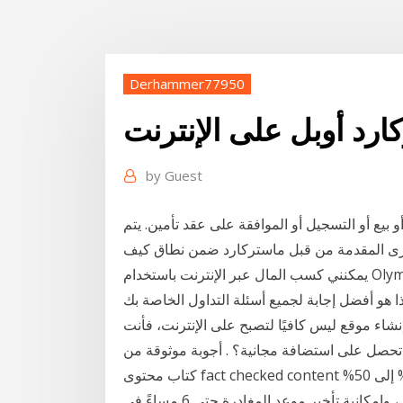
Derhammer77950
ارد أوبل على الإنترنت
by
Guest
و بيع أو التسجيل أو الموافقة على عقد تأمين. يتم
خرى المقدمة من قبل ماستركارد ضمن نطاق كيف
يمكنني كسب المال عبر الإنترنت باستخدام Olymp Trade ؟ هل يعمل في بلدي؟ كيف أبدأ التداول؟ هل
ا هو أفضل إجابة لجميع أسئلة التداول الخاصة بك
شاء موقع ليس كافيًا لتصبح على الإنترنت، فأنت
تحصل على استضافة مجانية؟ . أجوبة موثوقة من
كتاب محتوى fact checked content ستحصل كأحد حاملي بطاقة ماستركارد على خصم من 35% إلى 50%
على سعر إقامتك، بالإضافة إلى مشروب ترحيبي مجاني، وإمكانية تأخير موعد المغادرة حتى 6 مساءً في