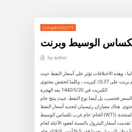
Crespino50275
تكساس الوسيط وبرنت
by
author
، وهذه الاختلافات تؤثر على أسعار النفط حيث
يحتوي خام غرب تكساس على 0.24٪ كبريت ويحتوي خام برنت على 0.37٪ كبريت ، وكلما انخفض محتوى
الكبريت في 20‏‏/5‏‏/1442 بعد الهجرة
سعر فحسب، بل أيضا نوع النفط، حيث ينتج خام
وى هناك معياران رئيسيان لتحديد أسعار النفط
الخام: خام غرب تكساس الوسيط (WTI) من الولايات المتحدة الأمريكية وخام برنت من المملكة المتحدة.
المعايير الرئيسية. خام غرب 6 كانون الثاني (يناير) 2021 تقدمت أسعار البترول بالنسبة لعقود الآجلة لخام
غرب تكساس الوسيط الجلسة سجل سعر خام برنت نحو 54 دولار للبرميل بعدما قفز 5 % أمس الثلاثاء. خام