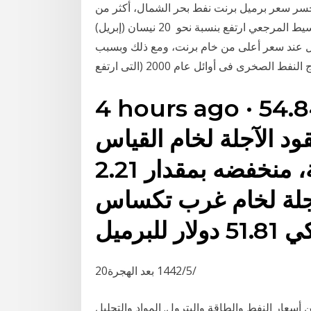
 23 نيسان (إبريل) 2020 والأربعاء، خسر سعر برميل برنت نفط بحر الشمال، أكثر من
ثمانية في المئة لكن سعر برميل خام غرب تكساس الوسيط المرجعي ارتفع بنسبة نحو 20 نيسان (إبريل)
ول عند سعر أعلى من خام برنت، ومع ذلك وبسبب
4 hours ago · سجلت أسعار النفط، 54.84
قود الآجلة لخام القياس
العالمي برنت، أمس الجمعة، منخفضه بمقدار 2.21
آجلة لخام غرب تكساس
20‏‏/5‏‏/1442 بعد الهجرة
ن أسعار النفط والطاقة والبترول. المواد والتحليل