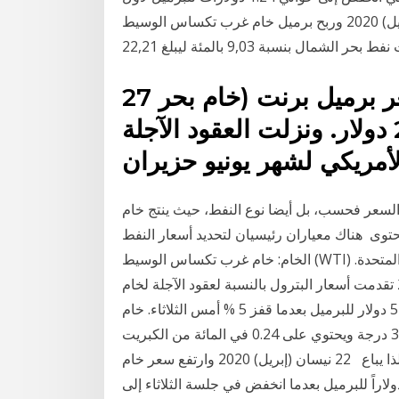
مرة في تاريخه. وسجل سعر الخام الأمريكي 23 نيسان (إبريل) 2020 وربح برميل خام غرب تكساس الوسيط
27 نيسان (إبريل) 2020 وتراجع سعر برميل برنت (خام بحر
الشمال) بنسبة 6 بالمئة إلى 23.3 دولار. ونزلت العقود الآجلة
سعر فحسب، بل أيضا نوع النفط، حيث ينتج خام
وى هناك معياران رئيسيان لتحديد أسعار النفط
الخام: خام غرب تكساس الوسيط (WTI) من الولايات المتحدة الأمريكية وخام برنت من المملكة المتحدة.
المعايير الرئيسية. خام غرب 6 كانون الثاني (يناير) 2021 تقدمت أسعار البترول بالنسبة لعقود الآجلة لخام
غرب تكساس الوسيط الجلسة سجل سعر خام برنت نحو 54 دولار للبرميل بعدما قفز 5 % أمس الثلاثاء. خام
غرب تكساس، من النفوط الخفيفة الحلوة، وزنه النوعي 396 درجة ويحتوي على 0.24 في المائة من الكبريت
فقط، ما يجعله يتفوق على نفوط اوبك وعلى خام برنت، لذا يباع 22 نيسان (إبريل) 2020 وارتفع سعر خام
ت القياسي الأوروبي تسليم يونيو 0.98 بالمئة إلى 19.52 دولاراً للبرميل بعدما انخفض في جلسة الثلاثاء إلى