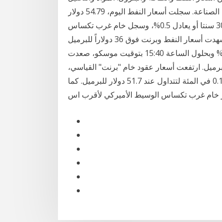
والاستخبارات السوق على النفط والغاز والبترول والطاقة الصناعة. سجلت أسعار النفط اليوم، 54.79 دولار
للبرميل وذلك لخام القياس العالمي برنت منخفضا بمقدار 30 سنتا أو يعادل 0.5%، وسجل خام غرب تكساس
الوسيط الأمريكي 52.15 دولار منخفضا بمقدار 21 سنتا. وشهدت أسعار النفط وبرنت فوق 36 دولاراً للبرميل
ارتفعت أسعار خام غرب تكساس الوسيط بنحو 3.82 % وبحلول الساعة 15:40 بتوقيت موسكو، صعدت
ام "برنت" بنسبة 4.01% إلى 36.04 دولاراً للبرميل. ارتفعت أسعار عقود خام "برنت" القياسي،
خلال تعاملات الخميس 31 ديسمبر (كانون الأول)، بنسبة 0.1 في المئة لتتداول عند 51.7 دولار للبرميل. كما
خام غرب تكساس الوسيط الأميركي لأقرب اس