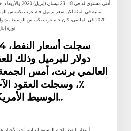
أدنى مستوى له في 18
2020 فى الماضى، كان خام غرب تكساس الوسيط يتدا
ثورة إنتاج النفط الصخرى فى أوائل عام 2000 (التى ارتفع
دولار للبرميل وذلك للع
٪، وسجلت العقود ال
الوسيط الأمريكي 51.81 دولار للبرميل..
أسعار النفط الخام الرسوم البيانية. آخر الأخبار ع