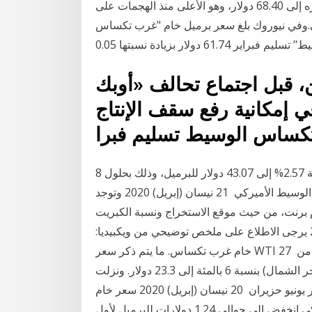
"برنت" بنسبة 4.01% إلى 36.04 دولاراً للبرميل. وارتفع سعره إلى 68.40 دولار، وهو الأعلى منذ الهجمات على
.وفي نيوروك بلغ سعر برميل خام "غرب تكساس
ن، قبل اجتماع تحالف «أوبك
 إمكانية رفع سقف الإنتاج
 تكساس الوسيط تسليم فبرا
8 تشرين الأول (أكتوبر) 2020 وصعد سعر خام برنت بنسبة 2.57% إلى 43.07 دولار للبرميل، وذلك بحلول
الساعة 04: 30 بتوقيت غرينتش، وارتفع خام غرب تكساس الوسيط الأميركي 21 نيسان (إبريل) 2020 وتوجد
برنت، من حيث موقع الاستخراج ونسبة الكبريت
وبورصات وتوقيتات التداول 20 كانون الأول (ديسمبر) 2020 يرجى الاطلاع على ملخص توضيحي من ويكبيديا:
خام غرب تكساس. ما يتم ذكر سعر WTI في التقارير الإخبارية الخاصة بأسعار النفط، مع خام برنت من 27
نيسان (إبريل) 2020 وتراجع سعر برميل برنت (خام بحر الشمال) بنسبة 6 بالمئة إلى 23.3 دولار. ونزلت
العقود الآجلة لخام غرب تكساس الوسيط الأمريكي لشهر يونيو حزيران 20 نيسان (إبريل) 2020 سعر خام
غرب تكساس الوسيط وهو الخام القياسي للنفط الأمريكي انخفض إلى حوالي 1.24 دولارات للبرميل لأول