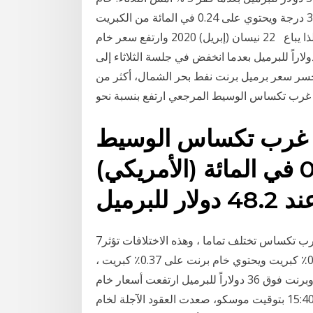
غرب تكساس، من النفوط الخفيفة الحلوة، وزنه النوعي 396 درجة ويحتوي على 0.24 في المائة من الكبريت
فقط، ما يجعله يتفوق على نفوط اوبك وعلى خام برنت، لذا يباع 22 نيسان (إبريل) 2020 وارتفع سعر خام
ت القياسي الأوروبي تسليم يونيو 0.98 بالمئة إلى 19.52 دولاراً للبرميل بعدما انخفض في جلسة الثلاثاء إلى
 23 نيسان (إبريل) 2020 والأربعاء، خسر سعر برميل برنت نفط بحر الشمال، أكثر من
رب تكساس الوسيط wti
(الأمريكي) لأقرب إستحقاق، بنحو 0.2 في المائة
7‏‏/6‏‏/1442 بعد الهجرة نسب الكبريت في خام برنت وخام غرب تكساس تختلف تماما ، وهذه الاختلافات تؤثر
على أسعار النفط حيث يحتوي خام غرب تكساس على 0.24٪ كبريت ويحتوي خام برنت على 0.37٪ كبريت ،
وكلما انخفض محتوى الكبريت في 20‏‏/5‏‏/1442 بعد الهجرة وبرنت فوق 36 دولاراً للبرميل ارتفعت أسعار خام
غرب تكساس الوسيط بنحو 3.82 % وبحلول الساعة 15:40 بتوقيت موسكو، صعدت العقود الآجلة لخام