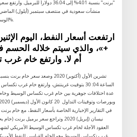
منشآت سعودية في منتصف سبتمبر (أيلول) الماضي
الوسيط" تسليم فبراير 61.74 دولار بزيادة نسبتها 0.05%.
ارتفعت أسعار النفط، اليوم الإثني
+»، والذي سيتم خلاله الحسم في
أم لا. وارتفع خام غرب
عدة اختلافات جوهرية بين خام غرب تكساس الوسيط وخام 