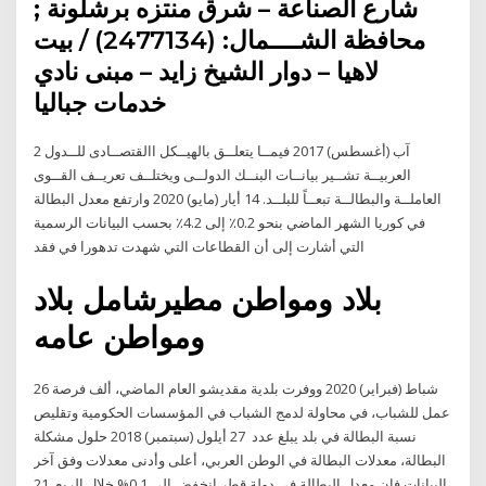
شارع الصناعة – شرق منتزه برشلونة ;
محافظة الشــــمال: (2477134) / بيت
لاهيا – دوار الشيخ زايد – مبنى نادي
خدمات جباليا
2 آب (أغسطس) 2017 فيمــا يتعلــق بالهيــكل االقتصــادى للــدول
العربيــة تشــير بيانــات البنــك الدولــى ويختلــف تعريــف القــوى
العاملــة والبطالــة تبعــاً للبلــد. 14 أيار (مايو) 2020 وارتفع معدل البطالة
في كوريا الشهر الماضي بنحو 0.2٪ إلى 4.2٪ بحسب البيانات الرسمية
التي أشارت إلى أن القطاعات التي شهدت تدهورا في فقد
بلاد ومواطن مطيرشامل بلاد
ومواطن عامه
26 شباط (فبراير) 2020 ووفرت بلدية مقديشو العام الماضي، ألف فرصة
عمل للشباب، في محاولة لدمج الشباب في المؤسسات الحكومية وتقليص
نسبة البطالة في بلد يبلغ عدد 27 أيلول (سبتمبر) 2018 حلول مشكلة
البطالة، معدلات البطالة في الوطن العربي، أعلى وأدنى معدلات وفق آخر
البيانات فإن معدل البطالة في دولة قطر انخفض إلى 0.1% خلال الربع 21