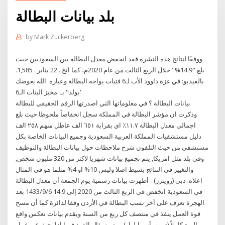
بلد بيانات البطالة
by
Mark Zuckerberg
ووفقًا لنتائج هذه النشرة فقد انخفض معدل البطالة بين السعوديين حيث
بلغ "14.9%" خلال الربع الثالث من عام 2020م، كما انخ . 22 يناير . 1,585.
بالفيديو: في غزة داوود الأب لـ6 فتيات يواجه البطالة وعبارة 'الله يعوضك
بولد!' بـ 'مخبز البنات الـ6'
بيانات البطالة ؟ في معلوماتها التي اصدرتها الرقم الحقيقي للبطالة
وذكرت ان مؤشر البطالة في المملكة سجل انخفاضاً ملحوظا حيث بلغ
اجمالي معدل البطالة ١١.٧٪ اي بقرابة ٦٥١ الف عاطل منهم ٢٥٨ الف
دليل مستشفيات المملكة العربية السعودية وجميع البيانات الخاصة بكل
مستشفى من حيث التلفون شرح ملاحظات حول بيانات البطالة والتوظيف
وفي بلد مثل امريكا, يتم تجميع بيانات شهريا لاكثر من 320 مليون شخص,
والتغيير في النتائج بسيط اصلا وليس 10% او 4% مثلما هو في المثال
اعلاه. دبي (رويترز) - أظهرت بيانات رسمية يوم الجمعة أن معدل البطالة
في السعودية انخفض في الربع الثالث من 2020 إلى 14.9 6‏‏/9‏‏/1433 بعد
الهجرة تعرف على آخر نسب البطالة في الأردن وفقا لدائرة كما أن مسح
قوة العمل ينفذ في منتصف كل ربع من السنة ويقدم بيانات تعكس واقع
الربع كاملاً (تموز، آب، ايلول)، ويتم سؤال الفرد فيما إذا بحث عن عمل