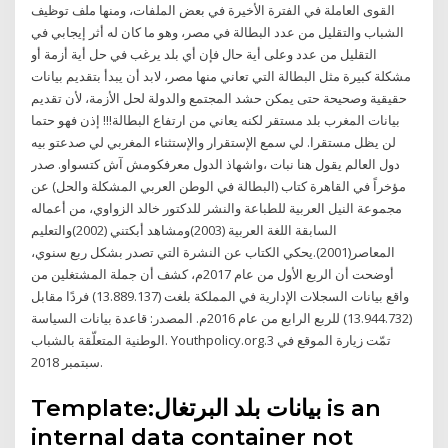
القوى العاملة في الفترة الأخيرة في بعض الملفات، ومنها ملف توظيف
الشباب والتقليل من عدد البطالة في مصر، وهو ما كان له أثر إيجابي في
التقليل من عدد وعلى أية حال فإن أي بلد يرغب في حل أية أزمة أو
مشكلة كبيرة مثل البطالة التي تعاني منها مصر، لابد أن يبدأ بتقديم بيانات
حقيقية وصحيحة حتى يمكن حشد المجتمع والدولة لحل الأزمة، لأن تقديم
بيانات المغرب بلد مستقر لكنه يعاني من ارتفاع البطالة!!! إذن فهو حتما
لن يظل مستقرا. لي سمع الإستقرار والإستثناء المغربي لي صدعتو بيه
دول العالم يقول هنا نبات ،واشهاذ الدول معرفكومش آش كتسواو. صدر
مؤخراً في القاهرة كتاب (البطالة في الوطن العربي المشكلة والحل) عن
مجموعة النيل العربية للطباعة والنشر للدكتور خالد الزواوي، من أعماله
السابقة اللغة العربية (2003)ومشاهد أبكتني (2002)والتعليم
المعاصر(2001).يحكي الكتاب عن النشرة التي تصدر بشكل ربع سنوي،
أوضحت أن الربع الأول من عام 2017م، كشف أن جملة المشتغلين من
واقع بيانات السجلات الإدارية في المملكة بلغت (13.889.137) فردًا مقابل
(13.944.732) للربع الرابع من عام 2016م. المصدر: قاعدة بيانات السياسة
الوطنية المتعلّقة بالشباب. Youthpolicy.org.تمّت زيارة الموقع في 3
سبتمبر 2018.
Template:بيانات بلد البرتغال is an
internal data container not